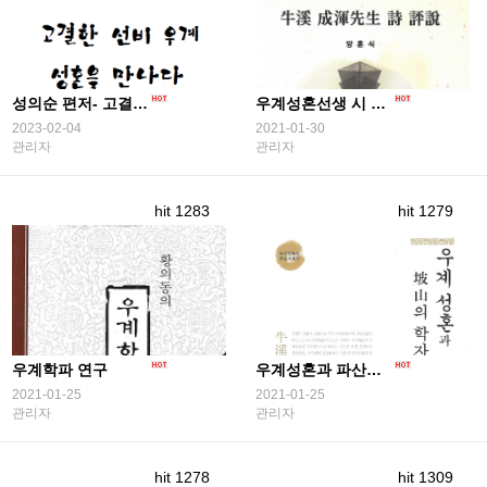
성의순 편저- 고결한 선비 우계 성혼을 만나다
우계성혼선생 시 평설
2023-02-04
2021-01-30
관리자
관리자
hit 1283
hit 1279
우계학파 연구
우계성혼과 파산의 학자들
2021-01-25
2021-01-25
관리자
관리자
hit 1278
hit 1309