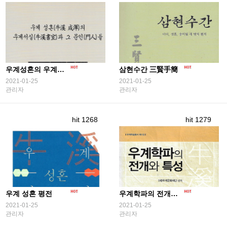
우계성혼의 우계서실과 그 문인들
삼현수간 三賢手簡
2021-01-25
2021-01-25
관리자
관리자
hit 1268
hit 1279
우계 성혼 평전
우계학파의 전개와 특성
2021-01-25
2021-01-25
관리자
관리자