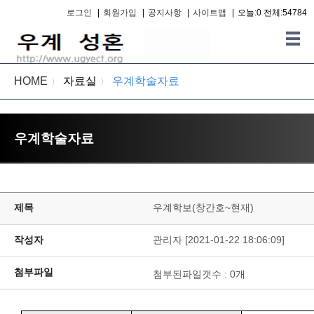
로그인
|
회원가입
|
공지사항
|
사이트맵
|
오늘:0 전체:54784
HOME
자료실
우계학술자료
〉
〉
우계학술자료
제목
우계학보(창간호~현재)
작성자
관리자 [2021-01-22 18:06:09]
첨부파일
첨부된파일갯수 :
0
개