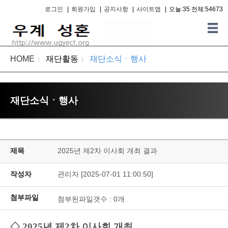
로그인
|
회원가입
|
공지사항
|
사이트맵
|
오늘:35 전체:54673
HOME
재단활동
재단소식ㆍ행사
〉
〉
재단소식ㆍ행사
제목
2025년 제2차 이사회 개최 결과
작성자
관리자 [2025-07-01 11:00:50]
첨부파일
첨부된파일갯수 :
0
개
◇ 2025년 제2차 이사회 개최