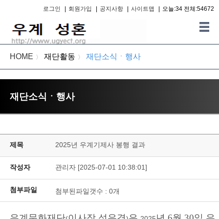
로그인
|
회원가입
|
공지사항
|
사이트맵
|
오늘:34 전체:54672
HOME
재단활동
재단소식ㆍ행사
〉
〉
재단소식ㆍ행사
제목
2025년 우계기제사 봉행 결과
작성자
관리자 [2025-07-01 10:38:01]
첨부파일
첨부된파일갯수 :
0
개
우계문화재단
이사장 성유경
은
년 6
월 30
일 우
(
)
2025