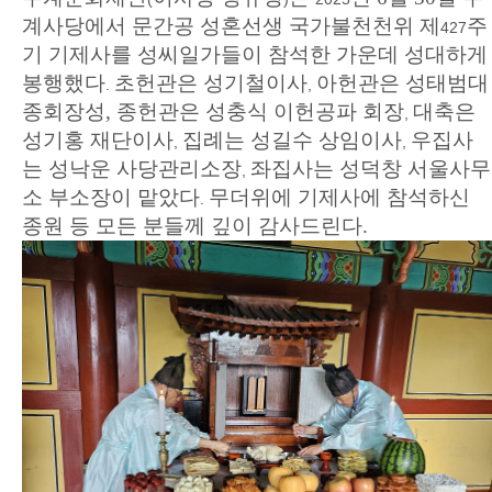
계사당에서 문간공 성혼선생 국가불천천위 제
주
427
기 기제사를 성씨일가들이 참석한 가운데 성대하게
봉행했다
초헌관은 성기철이사
아헌관은 성태범대
.
,
종회장성, 종헌관은 성충식 이헌공파 회장
대축은
,
성기홍 재단이사
집례는 성길수 상임이사
우집사
,
,
는 성낙운 사당관리소장
좌집사는 성덕창 서울사무
,
소 부소장이 맡았다
무더위에 기제사에 참석하신
.
종원 등 모든 분들께 깊이 감사드린다.