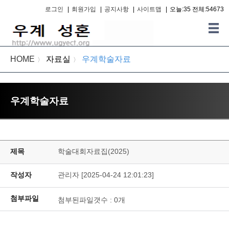
로그인
|
회원가입
|
공지사항
|
사이트맵
|
오늘:35 전체:54673
HOME
자료실
우계학술자료
〉
〉
우계학술자료
제목
학술대회자료집(2025)
작성자
관리자 [2025-04-24 12:01:23]
첨부파일
첨부된파일갯수 :
0
개